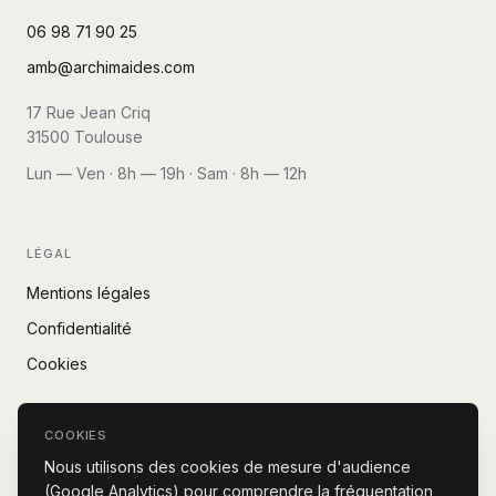
06 98 71 90 25
amb@archimaides.com
17 Rue Jean Criq
31500
Toulouse
Lun — Ven · 8h — 19h · Sam · 8h — 12h
LÉGAL
Mentions légales
Confidentialité
Cookies
SIREN
498 106 608
RCS
TOULOUSE B 498 106 608
COOKIES
Nous utilisons des cookies de mesure d'audience
— ARCHIMAIDES · TOULOUSE DEPUIS
2007
(Google Analytics) pour comprendre la fréquentation