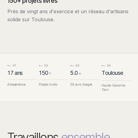
150+ projets livrés
Près de vingt ans d'exercice et un réseau d'artisans
solide sur Toulouse.
—
01
—
02
—
03
—
04
Toulouse
17
ans
150
+
5.0
Toulouse
.
★
d'expérience
Projets livrés
36 avis Google
Haute-Garonne ·
Tarn
Travaillons
ensemble.