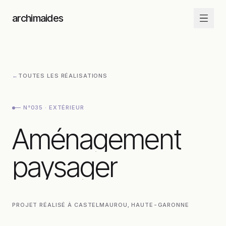
Aller au contenu
archimaides
←
TOUTES LES RÉALISATIONS
—
N°035
·
EXTÉRIEUR
Aménagement pay
Aménagement
paysager
PROJET RÉALISÉ À
CASTELMAUROU
, HAUTE-GARONNE