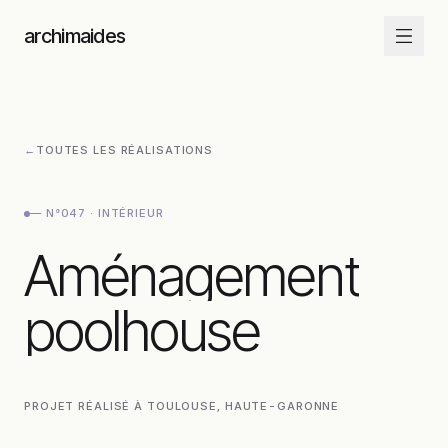
Aller au contenu
archimaides
←
TOUTES LES RÉALISATIONS
—
N°047
·
INTÉRIEUR
Aménagement poo
Aménagement
poolhouse
PROJET RÉALISÉ À
TOULOUSE
, HAUTE-GARONNE