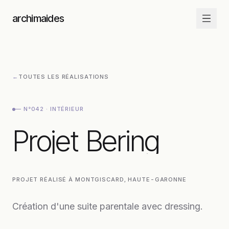
Aller au contenu
archimaides
←
TOUTES LES RÉALISATIONS
—
N°042
·
INTÉRIEUR
Projet Bering
Projet
Bering
PROJET RÉALISÉ À
MONTGISCARD
, HAUTE-GARONNE
Création d'une suite parentale avec dressing.