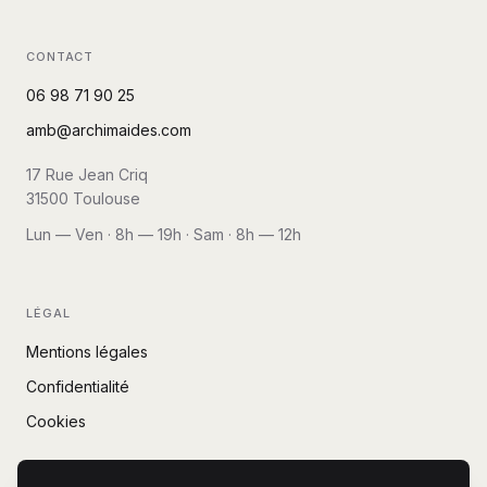
CONTACT
06 98 71 90 25
amb@archimaides.com
17 Rue Jean Criq
31500
Toulouse
Lun — Ven · 8h — 19h · Sam · 8h — 12h
LÉGAL
Mentions légales
Confidentialité
Cookies
SIREN
498 106 608
RCS
TOULOUSE B 498 106 608